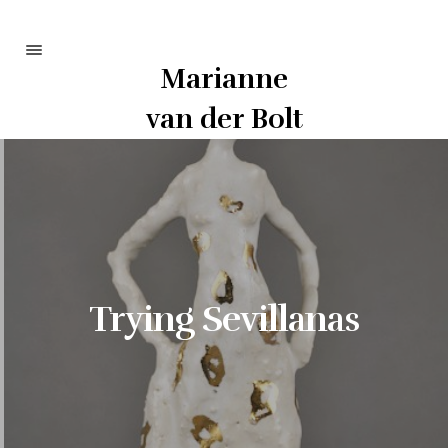
Marianne
Portfolio
van der Bolt
Info
Curriculum
Contact
Trying Sevillanas
Bezoek op afspraak:
Kasteel Schaloenstraat 8
6222 TP Maastricht
art@mvdbolt.nl