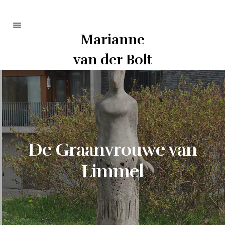
Marianne
Portfolio
van der Bolt
Info
Curriculum
Contact
De Graanvrouwe van
Limmel
Bezoek op afspraak:
Kasteel Schaloenstraat 8
6222 TP Maastricht
art@mvdbolt.nl