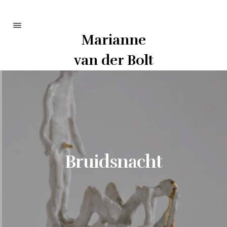
Marianne
Portfolio
van der Bolt
Info
Curriculum
Contact
Bruidsnacht
Bezoek op afspraak:
Kasteel Schaloenstraat 8
6222 TP Maastricht
art@mvdbolt.nl