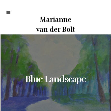
Marianne
Portfolio
van der Bolt
Info
Curriculum
Contact
Blue Landscape
Bezoek op afspraak:
Kasteel Schaloenstraat 8
6222 TP Maastricht
art@mvdbolt.nl